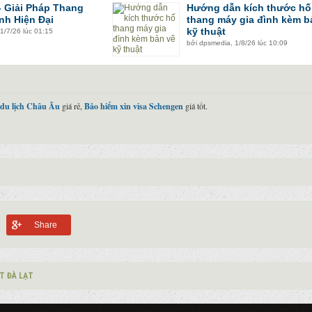
 Giải Pháp Thang
Hướng dẫn kích thước hố
nh Hiện Đại
thang máy gia đình kèm b
kỹ thuật
1/7/26 lúc 01:15
bởi
dpsmedia
,
1/8/26 lúc 10:09
 du lịch Châu Âu
giá rẻ,
Bảo hiểm xin visa Schengen
giá tốt.
Share
T ĐÀ LẠT