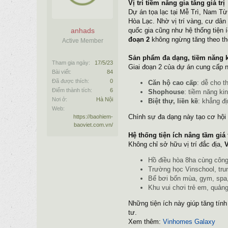
Vị trí tiềm năng gia tăng giá trị
Dự án tọa lạc tại Mễ Trì, Nam 
Hòa Lạc. Nhờ vị trí vàng, cư dân
anhads
quốc gia cũng như hệ thống tiện í
đoạn 2
không ngừng tăng theo thờ
Active Member
Sản phẩm đa dạng, tiềm năng k
Tham gia ngày:
17/5/23
Giai đoạn 2 của dự án cung cấp n
Bài viết:
84
Đã được thích:
0
Căn hộ cao cấp
: dễ cho t
Điểm thành tích:
6
Shophouse
: tiềm năng ki
Nơi ở:
Hà Nội
Biệt thự, liền kề
: khẳng đ
Web:
Chính sự đa dạng này tạo cơ hội 
https://baohiem-
baoviet.com.vn/
Hệ thống tiện ích nâng tầm giá t
Không chỉ sở hữu vị trí đắc địa,
V
Hồ điều hòa 8ha cùng công
Trường học Vinschool, trun
Bể bơi bốn mùa, gym, spa,
Khu vui chơi trẻ em, quản
Những tiện ích này giúp tăng tín
tư.
Xem thêm:
Vinhomes Galaxy