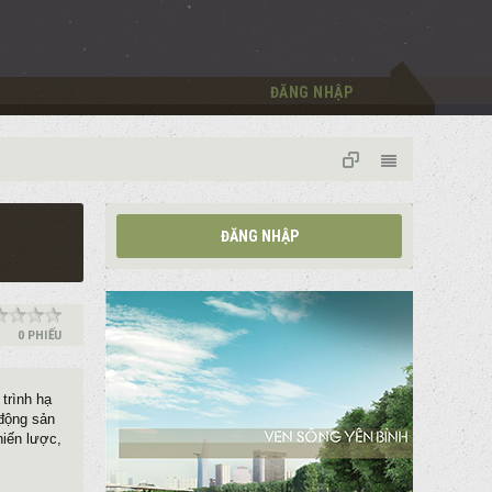
ĐĂNG NHẬP
ĐĂNG NHẬP
0 PHIẾU
trình hạ
 động sản
hiến lược,