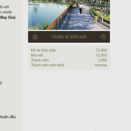
đô với
h chính
Bay Giai
THỐNG KÊ DIỄN ĐÀN
Đề tài thảo luận:
72,894
Bài viết:
72,955
.
Thành viên:
1,005
Thành viên mới nhất:
hoamai
ộ:
nhuận đầu