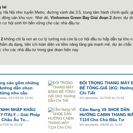
 lai
ây Hà Nội như tuyến Metro, đường vành đai 3.5, trung tâm hành chính quốc 
bất động sản khu vực. Nhờ đó,
Vinhomes Green Bay Giai đoạn 2
được dự đo
 cơ hội sinh lời bền vững cho các nhà đầu tư.
 2
không chỉ là nơi an cư lý tưởng mà còn là cơ hội đầu tư hấp dẫn tại khu 
 phẩm đa dạng, tiện ích toàn diện và tiềm năng tăng giá mạnh mẽ, dự án chắc
c cho các nhà đầu tư trong giai đoạn hiện nay.
ảng cáo gồm những
ĐỐI TRỌNG THANG MÁY 
 Hướng dẫn chọn
BÊ TÔNG-GIÁ 1KG: Hướn
 từng nhu cầu
Chi Tiết
media
,
31/7/26 lúc 14:56
bởi
dpsmedia
,
31/7/26 lúc 01:42
TNHH NHẬP KHẨU
Cẩm Nang Về SHOE DẪN
 ITALY – Giải Pháp
HƯỚNG CABIN THANG M
Châu Âu To...
T114 Cho Chủ Đầu Tư
1/7/26 lúc 01:08
bởi
dpsmedia
,
3/8/26 lúc 11:44