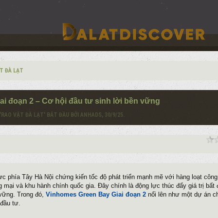
T ĐÀ LẠT
i đoạn 2 – Cơ hội đầu tư sinh lời bền vững
'
RAO VẶT ĐÀ LẠT
' BẮT ĐẦU BỞI
ANHADS
,
30/9/25
.
 phía Tây Hà Nội chứng kiến tốc độ phát triển mạnh mẽ với hàng loạt công 
 mại và khu hành chính quốc gia. Đây chính là động lực thúc đẩy giá trị bất
 vững. Trong đó,
Vinhomes Green Bay Giai đoạn 2
nổi lên như một dự án c
 đầu tư.