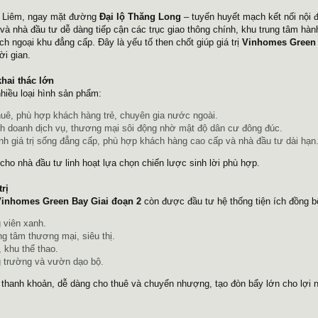
Từ Liêm, ngay mặt đường
Đại lộ Thăng Long
– tuyến huyết mạch kết nối nội 
 và nhà đầu tư dễ dàng tiếp cận các trục giao thông chính, khu trung tâm hàn
ch ngoại khu đẳng cấp. Đây là yếu tố then chốt giúp giá trị
Vinhomes Green 
i gian.
hai thác lớn
hiều loại hình sản phẩm:
huê, phù hợp khách hàng trẻ, chuyên gia nước ngoài.
nh doanh dịch vụ, thương mại sôi động nhờ mật độ dân cư đông đúc.
ịnh giá trị sống đẳng cấp, phù hợp khách hàng cao cấp và nhà đầu tư dài hạn
cho nhà đầu tư linh hoạt lựa chọn chiến lược sinh lời phù hợp.
rị
inhomes Green Bay Giai đoạn 2
còn được đầu tư hệ thống tiện ích đồng b
 viên xanh.
g tâm thương mại, siêu thị.
 khu thể thao.
g trường và vườn dạo bộ.
h thanh khoản, dễ dàng cho thuê và chuyển nhượng, tạo đòn bẩy lớn cho lợi 