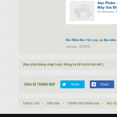
Sản Phẩm -
Máy Gia Đì
bởi
dpsmedia
,
3
Bảo Hiểm Bảo Việt
cung cấp
Bảo hiểm
anhads
,
30/9/25
(Bạn phải Đăng nhập hoặc Đăng ký để trả lời bài viết.)
CHIA SẺ TRANG NÀY
Share
Share
TRANG CHỦ
DIỄN ĐÀN
THÀNH PHỐ NGÀN HOA
RAO VẶ