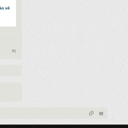
ản vẽ
#1