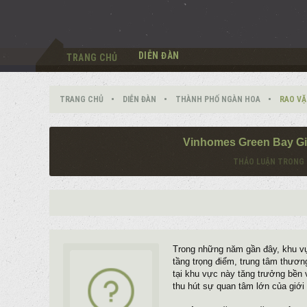
DIỄN ĐÀN
TRANG CHỦ
TRANG CHỦ
DIỄN ĐÀN
THÀNH PHỐ NGÀN HOA
RAO VẶ
Vinhomes Green Bay Gia
THẢO LUẬN TRONG 
Trong những năm gần đây, khu vực
tầng trọng điểm, trung tâm thương
tại khu vực này tăng trưởng bền
thu hút sự quan tâm lớn của giới