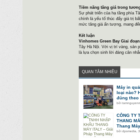
Tiềm năng tăng giá trong tương
Sự phát triển của hạ tầng phía T
chính là yếu tố thúc đẩy giá trị 
mức tăng giá ấn tượng, mang đến
Kết luận
Vinhomes Green Bay Giai đoạn
Tây Hà Nội. Với vị trí vàng, sản
là lựa chọn sinh lời đáng cân nhắ
QUAN TÂM NHIỀU
Máy in qu
loại nào?
đúng theo
bởi
tamnguyen
CÔNG TY 
THANG MÁY
Thang Máy 
bởi
dpsmedia
,
3