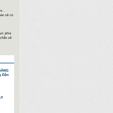
gia…
án sẽ có
vực phía
 chắn sẽ
BẰNG
g Dẫn
ÁY