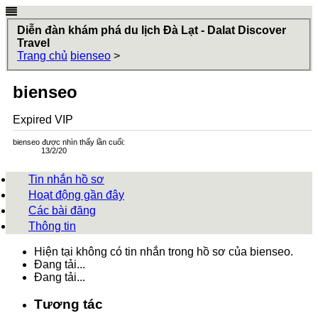
Diễn đàn khám phá du lịch Đà Lạt - Dalat Discover
Travel
Trang chủ
bienseo
>
bienseo
Expired VIP
bienseo được nhìn thấy lần cuối:
13/2/20
Tin nhắn hồ sơ
Hoạt động gần đây
Các bài đăng
Thông tin
Hiện tại không có tin nhắn trong hồ sơ của bienseo.
Đang tải...
Đang tải...
Tương tác