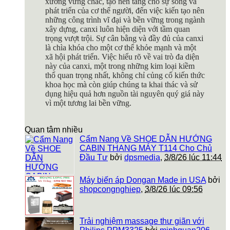
xương vững chắc, tạo nền tảng cho sự sống và
phát triển của cơ thể người, đến việc kiến tạo nên
những công trình vĩ đại và bền vững trong ngành
xây dựng, canxi luôn hiện diện với tầm quan
trọng vượt trội. Sự cân bằng và đầy đủ của canxi
là chìa khóa cho một cơ thể khỏe mạnh và một
xã hội phát triển. Việc hiểu rõ về vai trò đa diện
này của canxi, một trong những kim loại kiềm
thổ quan trọng nhất, không chỉ củng cố kiến thức
khoa học mà còn giúp chúng ta khai thác và sử
dụng hiệu quả hơn nguồn tài nguyên quý giá này
vì một tương lai bền vững.
Quan tâm nhiều
Cẩm Nang Về SHOE DẪN HƯỚNG
CABIN THANG MÁY T114 Cho Chủ
Đầu Tư
bởi
dpsmedia
,
3/8/26 lúc 11:44
Máy biến áp Dongan Made in USA
bởi
shopcongnghiep
,
3/8/26 lúc 09:56
Trải nghiệm massage thư giãn với