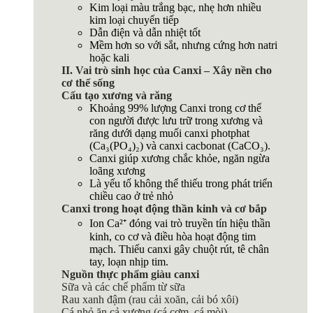
Kim loại màu trắng bạc, nhẹ hơn nhiều
kim loại chuyển tiếp
Dẫn điện và dẫn nhiệt tốt
Mềm hơn so với sắt, nhưng cứng hơn natri
hoặc kali
II. Vai trò sinh học của Canxi – Xây nền cho
cơ thể sống
Cấu tạo xương và răng
Khoảng 99% lượng Canxi trong cơ thể
con người được lưu trữ trong xương và
răng dưới dạng muối canxi photphat
(Ca₃(PO₄)₂) và canxi cacbonat (CaCO₃).
Canxi giúp xương chắc khỏe, ngăn ngừa
loãng xương
Là yếu tố không thể thiếu trong phát triển
chiều cao ở trẻ nhỏ
Canxi trong hoạt động thần kinh và cơ bắp
Ion Ca²⁺ đóng vai trò truyền tín hiệu thần
kinh, co cơ và điều hòa hoạt động tim
mạch. Thiếu canxi gây chuột rút, tê chân
tay, loạn nhịp tim.
Nguồn thực phẩm giàu canxi
Sữa và các chế phẩm từ sữa
Rau xanh đậm (rau cải xoăn, cải bó xôi)
Cá nhỏ ăn cả xương (cá cơm, cá mòi)