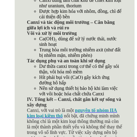
Canxi dùng làm chất khử để chiết kim loại
như uranium, thorium
Được hợp kim hóa với nhôm, đồng, chì để
cải thiện độ bền
Canxi và tác động môi trường – Cân bằng
giữa lợi ích và rủi ro
Vôi và xử lý môi trường
Ca(OH)₂ dùng để xử lý nước thải, nước
sinh hoạt
Trung hòa môi trường nhiễm axit (như đất
bị nhiễm mặn, nhiễm phèn)
Tác dụng phụ và an toàn khi sử dụng
Dư thừa canxi trong cơ thể có thể gây sỏi
thận, vôi hóa mô mềm
Hít phải bụi vôi (CaO) gây kích ứng
đường hô hấp
Nên sử dụng thiết bị bảo hộ khi làm việc
với vôi hoặc hóa chất chứa Canxi
IV. Tổng kết – Canxi, chất gắn kết sự sống và
xây dựng
Canxi, với vai trò là một
nguyên tố nhóm IIA
kim loại kiềm thổ
nổi bật, đã chứng minh mình
không chỉ là một kim loại thông thường mà còn
là một thành phần thiết yếu và không thể thay thế
trong vô số lĩnh vực. Từ việc xây dựng nên bộ