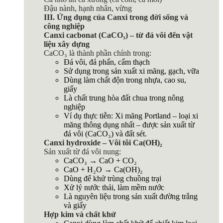
Đậu nành, hạnh nhân, vừng
III. Ứng dụng của Canxi trong đời sống và
công nghiệp
Canxi cacbonat (CaCO₃) – từ đá vôi đến vật
liệu xây dựng
CaCO₃ là thành phần chính trong:
Đá vôi, đá phấn, cẩm thạch
Sử dụng trong sản xuất xi măng, gạch, vữa
Dùng làm chất độn trong nhựa, cao su,
giấy
Là chất trung hòa đất chua trong nông
nghiệp
Ví dụ thực tiễn: Xi măng Portland – loại xi
măng thông dụng nhất – được sản xuất từ
đá vôi (CaCO₃) và đất sét.
Canxi hydroxide – Vôi tôi Ca(OH)₂
Sản xuất từ đá vôi nung:
CaCO₃ → CaO + CO₂
CaO + H₂O → Ca(OH)₂
Dùng để khử trùng chuồng trại
Xử lý nước thải, làm mềm nước
Là nguyên liệu trong sản xuất đường trắng
và giấy
Hợp kim và chất khử