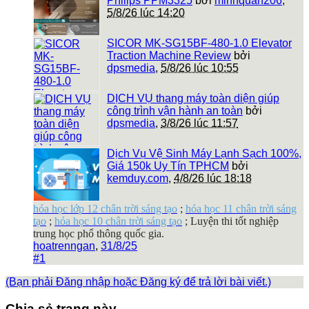
Philips PPM3325
bởi
minhquan206
,
5/8/26 lúc 14:20
SICOR MK-SG15BF-480-1.0 Elevator
Traction Machine Review
bởi
dpsmedia
,
5/8/26 lúc 10:55
DỊCH VỤ thang máy toàn diện giúp
công trình vận hành an toàn
bởi
dpsmedia
,
3/8/26 lúc 11:57
Dịch Vụ Vệ Sinh Máy Lạnh Sạch 100%,
Giá 150k Uy Tín TPHCM
bởi
kemduy.com
,
4/8/26 lúc 18:18
hóa học lớp 12 chân trời sáng tạo
;
hóa học 11 chân trời sáng
tạo
;
hóa học 10 chân trời sáng tạo
; Luyện thi tốt nghiệp
trung học phổ thông quốc gia.
hoatrenngan
,
31/8/25
#1
(Bạn phải Đăng nhập hoặc Đăng ký để trả lời bài viết.)
Chia sẻ trang này