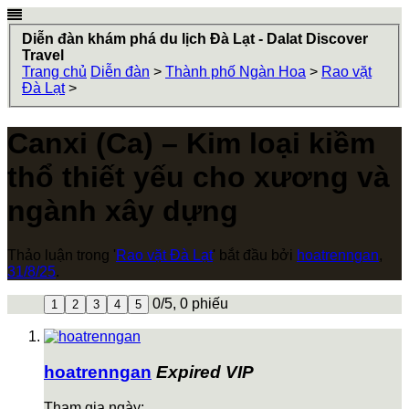
Diễn đàn khám phá du lịch Đà Lạt - Dalat Discover
Travel
Trang chủ
Diễn đàn
>
Thành phố Ngàn Hoa
>
Rao vặt
Đà Lạt
>
Canxi (Ca) – Kim loại kiềm
thổ thiết yếu cho xương và
ngành xây dựng
Thảo luận trong '
Rao vặt Đà Lạt
' bắt đầu bởi
hoatrenngan
,
31/8/25
.
0
/
5
,
0 phiếu
1
2
3
4
5
hoatrenngan
Expired VIP
Tham gia ngày: