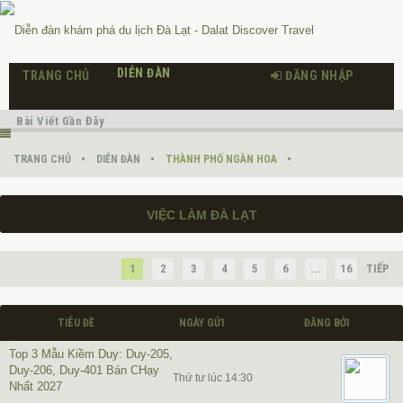
DIỄN ĐÀN
TRANG CHỦ
ĐĂNG NHẬP
Bài Viết Gần Đây
TRANG CHỦ
DIỄN ĐÀN
THÀNH PHỐ NGÀN HOA
VIỆC LÀM ĐÀ LẠT
1
2
3
4
5
6
...
16
TIẾP
TIÊU ĐỀ
NGÀY GỬI
ĐĂNG BỞI
Top 3 Mẫu Kiềm Duy: Duy-205,
Duy-206, Duy-401 Bán CHạy
Thứ tư lúc 14:30
Nhất 2027