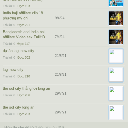
Trả lời:
0
Đọc:
153
India baji affiliate clip 18+
phương mỹ chi
9/4/24
Trả lời:
0
Đọc:
221
Bangladesh and India baji
affiliate Video sex FullHD
7/4/24
Trả lời:
0
Đọc:
117
dự án lagi new city
21/8/21
Trả lời:
0
Đọc:
302
lagi new city
21/8/21
Trả lời:
0
Đọc:
210
the sol city thắng lợi long an
29/7/21
Trả lời:
0
Đọc:
206
the sol city long an
29/7/21
Trả lời:
0
Đọc:
203
Hiển thị chủ đề từ 1 đến 20 của 319