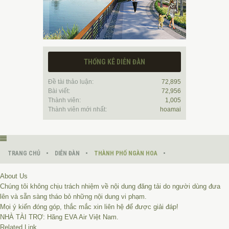
THỐNG KÊ DIỄN ĐÀN
Đề tài thảo luận:
72,895
Bài viết:
72,956
Thành viên:
1,005
Thành viên mới nhất:
hoamai
TRANG CHỦ
DIỄN ĐÀN
THÀNH PHỐ NGÀN HOA
About Us
Chúng tôi không chịu trách nhiệm về nội dung đăng tải do người dùng đưa
lên và sẵn sàng tháo bỏ những nội dung vi phạm.
Mọi ý kiến đóng góp, thắc mắc xin liên hệ để được giải đáp!
NHÀ TÀI TRỢ: Hãng
EVA Air
Việt Nam.
Related Link