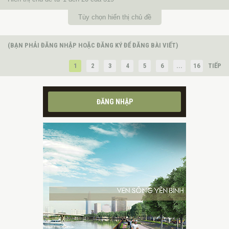
Tùy chọn hiển thị chủ đề
(BẠN PHẢI ĐĂNG NHẬP HOẶC ĐĂNG KÝ ĐỂ ĐĂNG BÀI VIẾT)
1
2
3
4
5
6
...
16
TIẾP
ĐĂNG NHẬP