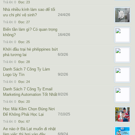
Trả lời:
0
Đọc:
23
Nhà nhiều kính làm sao để tối
ưu chi phí vệ sinh?
24/4/26
Trả lời:
0
Đọc:
27
Biến tần làm gì? Có quan trọng
không?
16/4/26
Trả lời:
0
Đọc:
25
Khởi đầu trại hè philippines bứt
phá tương lai
6/3/26
Trả lời:
0
Đọc:
28
Danh Sách 7 Công Ty Làm
Logo Uy Tín
9/2/26
Trả lời:
0
Đọc:
24
Danh Sách 7 Công Ty Email
Marketing Automation Tốt Nhất
8/2/26
Trả lời:
0
Đọc:
20
Học Mài Kềm Chọn Đúng Nơi
Để Không Phải Học Lại
7/10/25
Trả lời:
0
Đọc:
67
Ae nào ở Đà Lạt muốn đi nhật
làm việc thì bơi vào đây
6/9/24