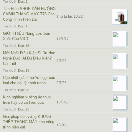
Trả lời:
0
Đọc:
2
Tìm Hiểu SHOE DẪN HƯỚNG
CABIN THANG MÁY T78 Cho
Thứ tư lúc 10:32
Công Trình Hiện Đại
Trả lời:
0
Đọc:
1
GIỚI THIỆU Năng Lực Sản
Xuất Của VICT
30/7/26
Trả lời:
0
Đọc:
16
Mới Nhất Điều Kiện Đi Du Học
Nghề Đức: Ai Đủ Điều Kiện?
6/7/26
Chi Tiết
Trả lời:
0
Đọc:
18
Cập nhật giá sỉ nước ngọt các
loại cho đại lý cạnh tranh
2/7/26
Trả lời:
0
Đọc:
20
Kinh nghiệm xưởng áo thun
trơn hay có cổ hiệu quả
10/5/26
Trả lời:
0
Đọc:
25
Giải pháp bền vững KHUNG
THÉP THANG MÁY cho công
2/5/26
trình hiện đại